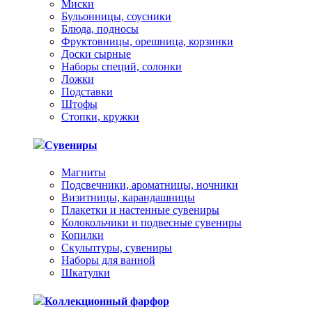
Миски
Бульонницы, соусники
Блюда, подносы
Фруктовницы, орешница, корзинки
Доски сырные
Наборы специй, солонки
Ложки
Подставки
Штофы
Стопки, кружки
Сувениры
Магниты
Подсвечники, ароматницы, ночники
Визитницы, карандашницы
Плакетки и настенные сувениры
Колокольчики и подвесные сувениры
Копилки
Скульптуры, сувениры
Наборы для ванной
Шкатулки
Коллекционный фарфор