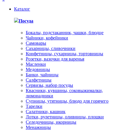
Каталог
Посуда
Бокалы, подстаканник, чашки, блюдце
Чайники, кофейники
Самовары
Сахарницы, сливочники
Конфетницы, сухарницы, тортовницы
Розетки, вазочки для варенья
Масленки
Медовницы
Банки, чайницы
Салфетницы
Сервизы, набор посуды
Квасники, кувшины, соковыжималки,
лимонадники
Супницы, утятницы, блюдо для горячего
Тарелки
Салатники, кашник
Лотки, рулетницы, оливницы, плошки
Селедочницы, икорницы
Менажницы