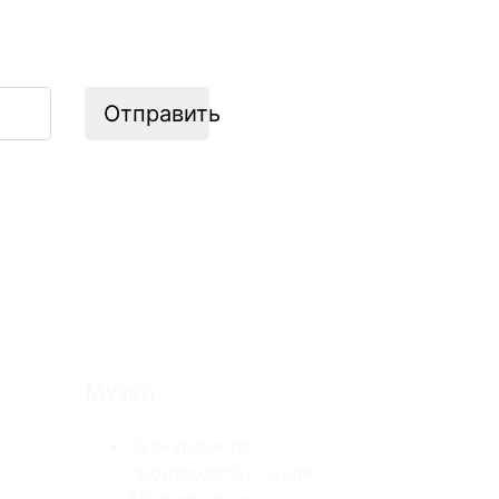
Отправить
Музей
Экскурсии по
производству гжели