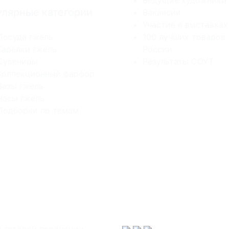
Ведущие художники
лярные категории
Вакансии
Участие в выставках
Посуда гжель
100 лучших товаров
Тарелки гжель
России
Сувениры
Результаты СОУТ
Коллекционный фарфор
Вазы гжель
Часы гжель
Подборки по темам