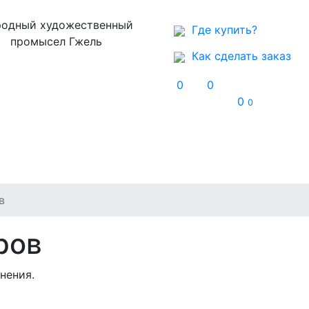
одный художественный
Где купить?
промысел Гжель
Как сделать заказ
0
0
0
0
Музей
Контакты
в
ров
нения.