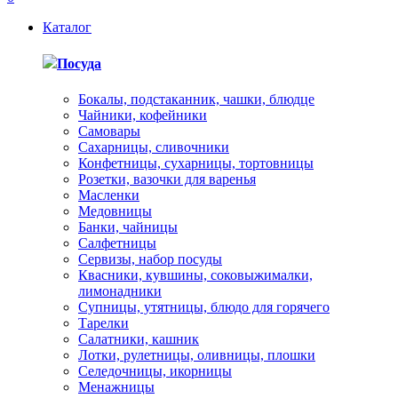
Каталог
Посуда
Бокалы, подстаканник, чашки, блюдце
Чайники, кофейники
Самовары
Сахарницы, сливочники
Конфетницы, сухарницы, тортовницы
Розетки, вазочки для варенья
Масленки
Медовницы
Банки, чайницы
Салфетницы
Сервизы, набор посуды
Квасники, кувшины, соковыжималки,
лимонадники
Супницы, утятницы, блюдо для горячего
Тарелки
Салатники, кашник
Лотки, рулетницы, оливницы, плошки
Селедочницы, икорницы
Менажницы