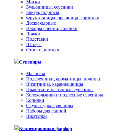
Миски
Бульонницы, соусники
Блюда, подносы
Фруктовницы, орешница, корзинки
Доски сырные
Наборы специй, солонки
Ложки
Подставки
Штофы
Стопки, кружки
Сувениры
Магниты
Подсвечники, ароматницы, ночники
Визитницы, карандашницы
Плакетки и настенные сувениры
Колокольчики и подвесные сувениры
Копилки
Скульптуры, сувениры
Наборы для ванной
Шкатулки
Коллекционный фарфор