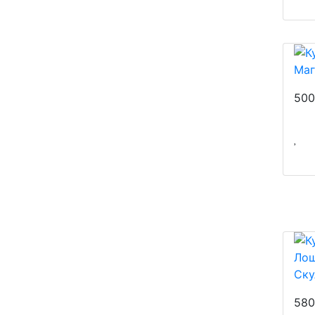
Маг
50
Ску
58