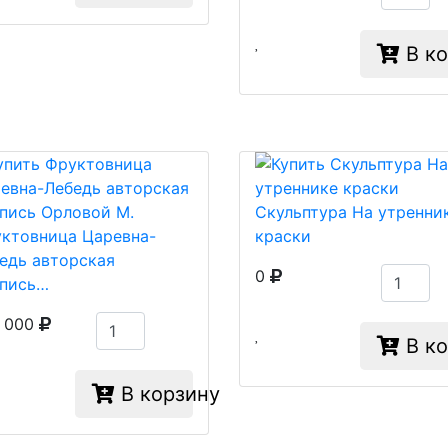
В ко
Скульптура На утренни
ктовница Царевна-
краски
едь авторская
0
пись…
 000
В ко
В корзину