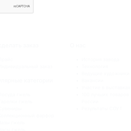
сделать заказ
О нас
Прайс
История завода
Индивидуальный заказ
Технология
Ведущие художники
лярные категории
Вакансии
Участие в выставках
Посуда гжель
100 лучших товаров
Тарелки гжель
России
Сувениры
Результаты СОУТ
Коллекционный фарфор
Вазы гжель
Часы гжель