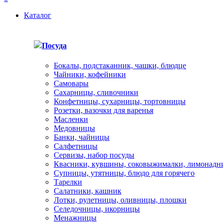
Каталог
Посуда
Бокалы, подстаканник, чашки, блюдце
Чайники, кофейники
Самовары
Сахарницы, сливочники
Конфетницы, сухарницы, тортовницы
Розетки, вазочки для варенья
Масленки
Медовницы
Банки, чайницы
Салфетницы
Сервизы, набор посуды
Квасники, кувшины, соковыжималки, лимонадн
Супницы, утятницы, блюдо для горячего
Тарелки
Салатники, кашник
Лотки, рулетницы, оливницы, плошки
Селедочницы, икорницы
Менажницы