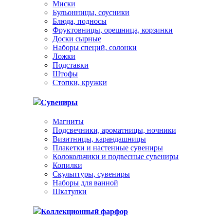
Миски
Бульонницы, соусники
Блюда, подносы
Фруктовницы, орешница, корзинки
Доски сырные
Наборы специй, солонки
Ложки
Подставки
Штофы
Стопки, кружки
Сувениры
Магниты
Подсвечники, ароматницы, ночники
Визитницы, карандашницы
Плакетки и настенные сувениры
Колокольчики и подвесные сувениры
Копилки
Скульптуры, сувениры
Наборы для ванной
Шкатулки
Коллекционный фарфор