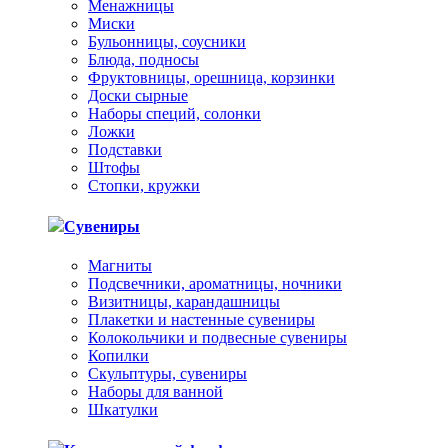
Менажницы
Миски
Бульонницы, соусники
Блюда, подносы
Фруктовницы, орешница, корзинки
Доски сырные
Наборы специй, солонки
Ложки
Подставки
Штофы
Стопки, кружки
Сувениры
Магниты
Подсвечники, ароматницы, ночники
Визитницы, карандашницы
Плакетки и настенные сувениры
Колокольчики и подвесные сувениры
Копилки
Скульптуры, сувениры
Наборы для ванной
Шкатулки