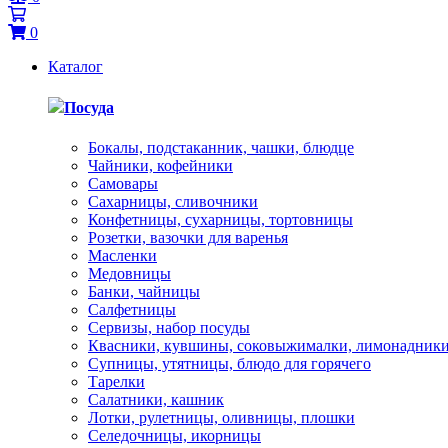
0
Каталог
Посуда
Бокалы, подстаканник, чашки, блюдце
Чайники, кофейники
Самовары
Сахарницы, сливочники
Конфетницы, сухарницы, тортовницы
Розетки, вазочки для варенья
Масленки
Медовницы
Банки, чайницы
Салфетницы
Сервизы, набор посуды
Квасники, кувшины, соковыжималки, лимонадник
Супницы, утятницы, блюдо для горячего
Тарелки
Салатники, кашник
Лотки, рулетницы, оливницы, плошки
Селедочницы, икорницы