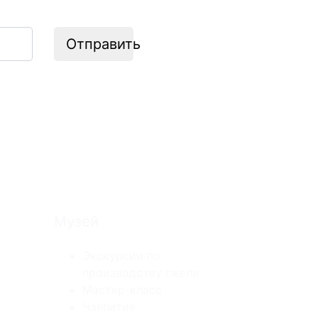
Отправить
Музей
Экскурсии по
производству гжели
Мастер-класс
Чаепитие