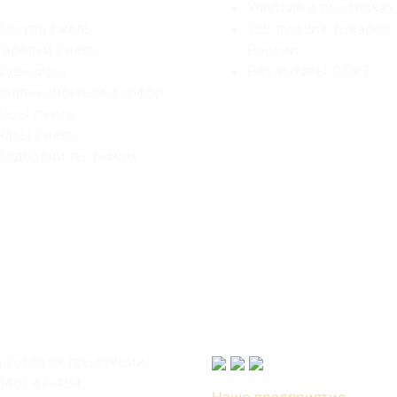
Участие в выставках
Посуда гжель
100 лучших товаров
Тарелки гжель
России
Сувениры
Результаты СОУТ
Коллекционный фарфор
Вазы гжель
Часы гжель
Подборки по темам
 готовой продукции
646) 47-404