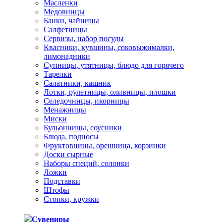
Масленки
Медовницы
Банки, чайницы
Салфетницы
Сервизы, набор посуды
Квасники, кувшины, соковыжималки,
лимонадники
Супницы, утятницы, блюдо для горячего
Тарелки
Салатники, кашник
Лотки, рулетницы, оливницы, плошки
Селедочницы, икорницы
Менажницы
Миски
Бульонницы, соусники
Блюда, подносы
Фруктовницы, орешница, корзинки
Доски сырные
Наборы специй, солонки
Ложки
Подставки
Штофы
Стопки, кружки
Сувениры