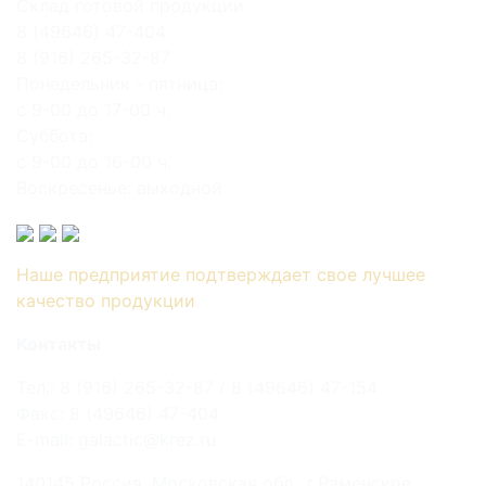
Склад готовой продукции
8 (49646) 47-404
8 (916) 265-32-87
Понедельник - пятница:
с 9-00 до 17-00 ч.
Суббота:
с 9-00 до 16-00 ч.
Воскресенье: выходной
Наше предприятие подтверждает свое лучшее
качество продукции
Контакты
Тел.: 8 (916) 265-32-87 / 8 (49646) 47-154
Факс: 8 (49646) 47-404
E-mail: galactic@krez.ru
140145 Россия, Московская обл., г.Раменское,