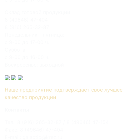
Склад готовой продукции
8 (49646) 47-404
8 (916) 265-32-87
Понедельник - пятница:
с 9-00 до 17-00 ч.
Суббота:
с 9-00 до 16-00 ч.
Воскресенье: выходной
Наше предприятие подтверждает свое лучшее
качество продукции
Контакты
Тел.: 8 (916) 265-32-87 / 8 (49646) 47-154
Факс: 8 (49646) 47-404
E-mail: galactic@krez.ru