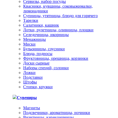
Сервизы, набор посуды
Квасники, кувшины, соковыжималки,
лимонадники
Супницы, утятницы, блюдо для горячего
Тарелки
Салатники, кашник
Лотки, рулетницы, оливницы, плошки
Селедочницы, икорницы
Менажницы
Миски
Бульонницы, соусники
Блюда, подносы
Фруктовницы, орешница, корзинки
Доски сырные
Наборы специй, солонки
Ложки
Подставки
Штофы
Стопки, кружки
Сувениры
Магниты
Подсвечники, ароматницы, ночники
Визитницы, карандашницы