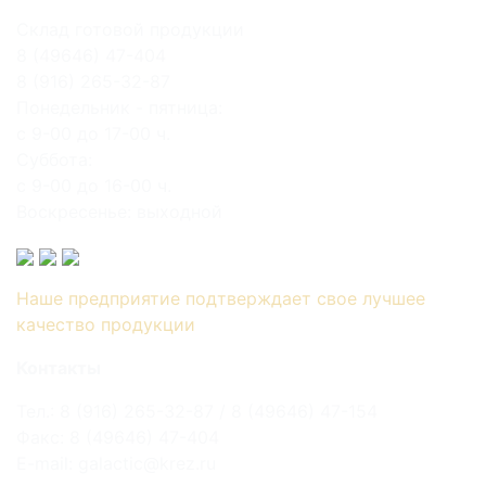
Склад готовой продукции
8 (49646) 47-404
8 (916) 265-32-87
Понедельник - пятница:
с 9-00 до 17-00 ч.
Суббота:
с 9-00 до 16-00 ч.
Воскресенье: выходной
Наше предприятие подтверждает свое лучшее
качество продукции
Контакты
Тел.: 8 (916) 265-32-87 / 8 (49646) 47-154
Факс: 8 (49646) 47-404
E-mail: galactic@krez.ru