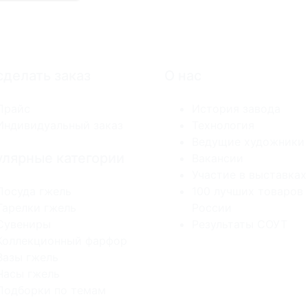
сделать заказ
О нас
Прайс
История завода
Индивидуальный заказ
Технология
Ведущие художники
лярные категории
Вакансии
Участие в выставках
Посуда гжель
100 лучших товаров
Тарелки гжель
России
Сувениры
Результаты СОУТ
Коллекционный фарфор
Вазы гжель
Часы гжель
Подборки по темам