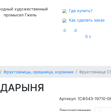
одный художественный
Где купить?
промысел Гжель
Как сделать заказ
0
0
0
0
Музей
Контакты
Фруктовницы, орешница, корзинки
Фруктовница 
УДАРЫНЯ
Артикул:
1СФ543-19710-0
Декорирование: