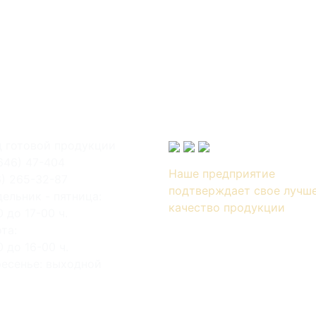
 готовой продукции
646) 47-404
Наше предприятие
6) 265-32-87
подтверждает свое лучш
ельник - пятница:
качество продукции
0 до 17-00 ч.
та:
0 до 16-00 ч.
есенье: выходной