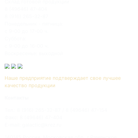
Склад готовой продукции
8 (49646) 47-404
8 (916) 265-32-87
Понедельник - пятница:
с 9-00 до 17-00 ч.
Суббота:
с 9-00 до 16-00 ч.
Воскресенье: выходной
Наше предприятие подтверждает свое лучшее
качество продукции
Контакты
Тел.: 8 (916) 265-32-87 / 8 (49646) 47-154
Факс: 8 (49646) 47-404
E-mail: galactic@krez.ru
140145 Россия, Московская обл., г.Раменское,