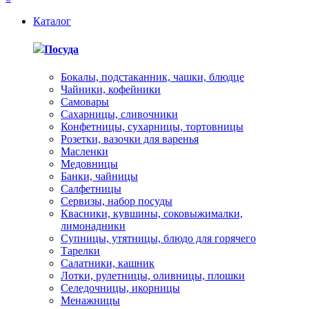
Каталог
Посуда
Бокалы, подстаканник, чашки, блюдце
Чайники, кофейники
Самовары
Сахарницы, сливочники
Конфетницы, сухарницы, тортовницы
Розетки, вазочки для варенья
Масленки
Медовницы
Банки, чайницы
Салфетницы
Сервизы, набор посуды
Квасники, кувшины, соковыжималки,
лимонадники
Супницы, утятницы, блюдо для горячего
Тарелки
Салатники, кашник
Лотки, рулетницы, оливницы, плошки
Селедочницы, икорницы
Менажницы