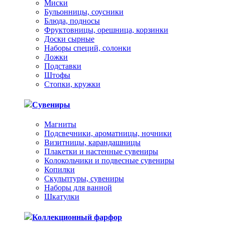
Миски
Бульонницы, соусники
Блюда, подносы
Фруктовницы, орешница, корзинки
Доски сырные
Наборы специй, солонки
Ложки
Подставки
Штофы
Стопки, кружки
Сувениры
Магниты
Подсвечники, ароматницы, ночники
Визитницы, карандашницы
Плакетки и настенные сувениры
Колокольчики и подвесные сувениры
Копилки
Скульптуры, сувениры
Наборы для ванной
Шкатулки
Коллекционный фарфор