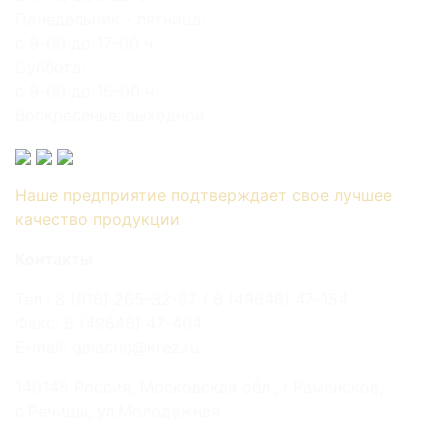
Понедельник - пятница:
с 9-00 до 17-00 ч.
Суббота:
с 9-00 до 16-00 ч.
Воскресенье: выходной
Наше предприятие подтверждает свое лучшее
качество продукции
Контакты
Тел.: 8 (916) 265-32-87 / 8 (49646) 47-154
Факс: 8 (49646) 47-404
E-mail: galactic@krez.ru
140145 Россия, Московская обл., г.Раменское,
с.Речицы, ул.Молодежная