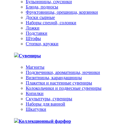
Бульонницы, соусники
Блюда, подносы
Фруктовницы, орешница, корзинки
Доски сырные
Наборы специй, солонки
Ложки
Подставки
Штофы
Стопки, кружки
Сувениры
Магниты
Подсвечники, ароматницы, ночники
Визитницы, карандашницы
Плакетки и настенные сувениры
Колокольчики и подвесные сувениры
Копилки
Скульптуры, сувениры
Наборы для ванной
Шкатулки
Коллекционный фарфор