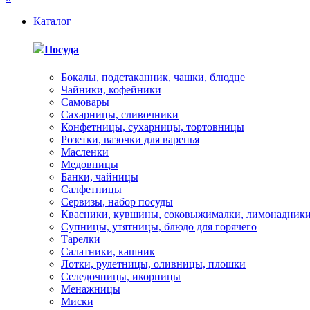
Каталог
Посуда
Бокалы, подстаканник, чашки, блюдце
Чайники, кофейники
Самовары
Сахарницы, сливочники
Конфетницы, сухарницы, тортовницы
Розетки, вазочки для варенья
Масленки
Медовницы
Банки, чайницы
Салфетницы
Сервизы, набор посуды
Квасники, кувшины, соковыжималки, лимонадник
Супницы, утятницы, блюдо для горячего
Тарелки
Салатники, кашник
Лотки, рулетницы, оливницы, плошки
Селедочницы, икорницы
Менажницы
Миски