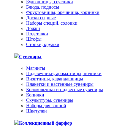
Бульонницы, соусники
Блюда, подносы
Фруктовницы, орешница, корзинки
Доски сырные
Наборы специй, солонки
Ложки
Подставки
Штофы
Стопки, кружки
Сувениры
Магниты
Подсвечники, ароматницы, ночники
Визитницы, карандашницы
Плакетки и настенные сувениры
Колокольчики и подвесные сувениры
Копилки
Скульптуры, сувениры
Наборы для ванной
Шкатулки
Коллекционный фарфор