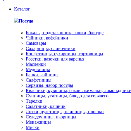
Каталог
Посуда
Бокалы, подстаканник, чашки, блюдце
Чайники, кофейники
Самовары
Сахарницы, сливочники
Конфетницы, сухарницы, тортовницы
Розетки, вазочки для варенья
Масленки
Медовницы
Банки, чайницы
Салфетницы
Сервизы, набор посуды
Квасники, кувшины, соковыжималки, лимонадник
Супницы, утятницы, блюдо для горячего
Тарелки
Салатники, кашник
Лотки, рулетницы, оливницы, плошки
Селедочницы, икорницы
Менажницы
Миски