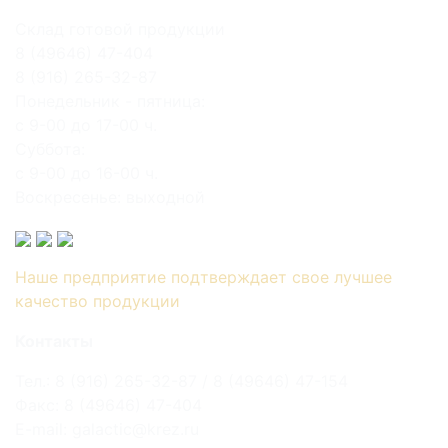
Склад готовой продукции
8 (49646) 47-404
8 (916) 265-32-87
Понедельник - пятница:
с 9-00 до 17-00 ч.
Суббота:
с 9-00 до 16-00 ч.
Воскресенье: выходной
Наше предприятие подтверждает свое лучшее
качество продукции
Контакты
Тел.: 8 (916) 265-32-87 / 8 (49646) 47-154
Факс: 8 (49646) 47-404
E-mail: galactic@krez.ru