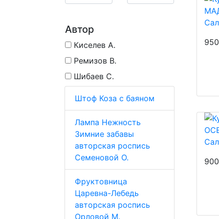
Са
Автор
950
Киселев А.
Ремизов В.
Шибаев С.
Штоф Коза с баяном
Лампа Нежность
Зимние забавы
Сал
авторская роспись
Семеновой О.
900
Фруктовница
Царевна-Лебедь
авторская роспись
Орловой М.