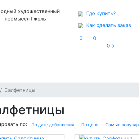
одный художественный
Где купить?
промысел Гжель
Как сделать заказ
0
0
0
0
Музей
Контакты
Салфетницы
алфетницы
ровать по:
По дате добавления
По цене
Самые популя