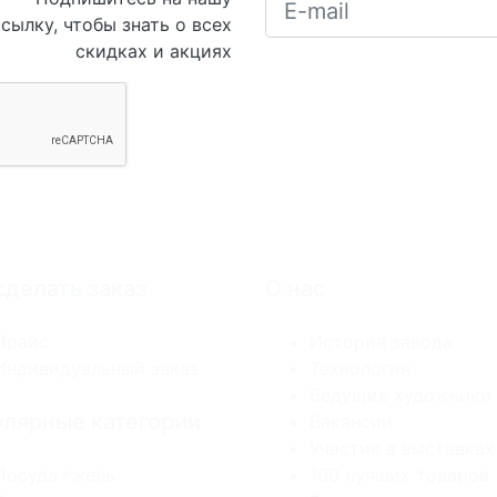
сылку, чтобы знать о всех
скидках и акциях
сделать заказ
О нас
Прайс
История завода
Индивидуальный заказ
Технология
Ведущие художники
лярные категории
Вакансии
Участие в выставках
Посуда гжель
100 лучших товаров