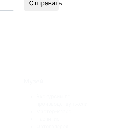
Отправить
Музей
Экскурсии по
производству гжели
Мастер-класс
Чаепитие
Фотогалерея