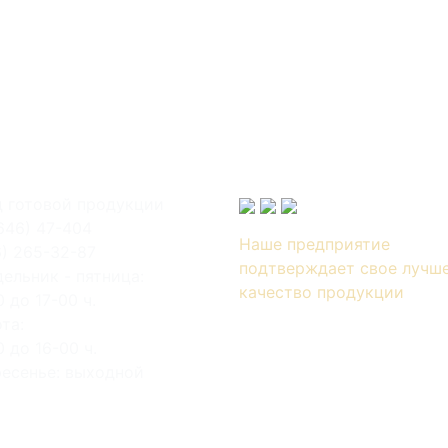
 готовой продукции
646) 47-404
Наше предприятие
6) 265-32-87
подтверждает свое лучш
ельник - пятница:
качество продукции
0 до 17-00 ч.
та:
0 до 16-00 ч.
есенье: выходной