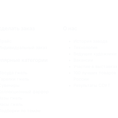
сделать заказ
О нас
Прайс
История завода
Индивидуальный заказ
Технология
Ведущие художники
лярные категории
Вакансии
Участие в выставках
Посуда гжель
100 лучших товаров
Тарелки гжель
России
Сувениры
Результаты СОУТ
Коллекционный фарфор
Вазы гжель
Часы гжель
Подборки по темам