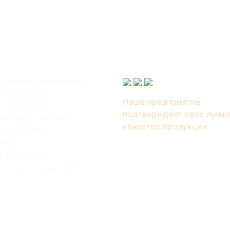
 готовой продукции
646) 47-404
Наше предприятие
6) 265-32-87
подтверждает свое лучш
ельник - пятница:
качество продукции
0 до 17-00 ч.
та:
0 до 16-00 ч.
есенье: выходной