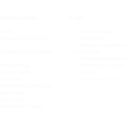
сделать заказ
О нас
Прайс
История завода
Индивидуальный заказ
Технология
Ведущие художники
лярные категории
Вакансии
Участие в выставках
Посуда гжель
100 лучших товаров
Тарелки гжель
России
Сувениры
Результаты СОУТ
Коллекционный фарфор
Вазы гжель
Часы гжель
Подборки по темам