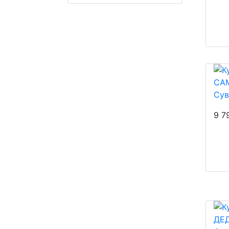
Су
9 7