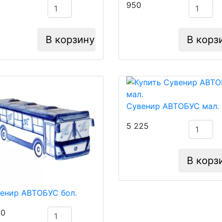
950
В корзину
В корз
Сувенир АВТОБУС мал.
5 225
В корз
енир АВТОБУС бол.
10