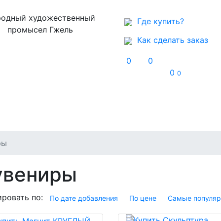
одный художественный
Где купить?
промысел Гжель
Как сделать заказ
0
0
0
0
Музей
Контакты
ры
увениры
ровать по:
По дате добавления
По цене
Самые популя