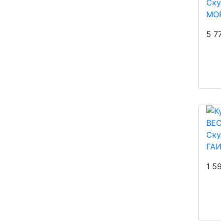
Ску
МО
5 7
Ску
ГА
1 5