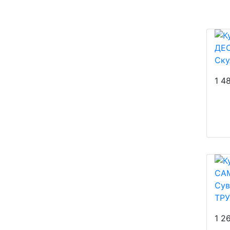
Ску
1 4
Су
ТР
1 2