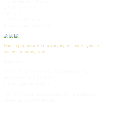
Понедельник - пятница:
с 9-00 до 17-00 ч.
Суббота:
с 9-00 до 16-00 ч.
Воскресенье: выходной
Наше предприятие подтверждает свое лучшее
качество продукции
Контакты
Тел.: 8 (916) 265-32-87 / 8 (49646) 47-154
Факс: 8 (49646) 47-404
E-mail: galactic@krez.ru
140145 Россия, Московская обл., г.Раменское,
с.Речицы, ул.Молодежная