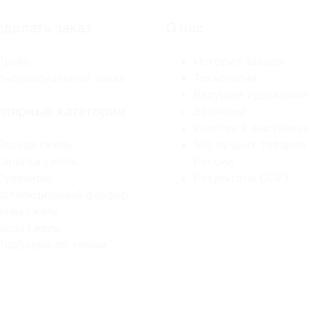
сделать заказ
О нас
Прайс
История завода
Индивидуальный заказ
Технология
Ведущие художники
лярные категории
Вакансии
Участие в выставках
Посуда гжель
100 лучших товаров
Тарелки гжель
России
Сувениры
Результаты СОУТ
Коллекционный фарфор
Вазы гжель
Часы гжель
Подборки по темам