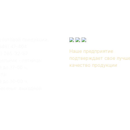
 готовой продукции
646) 47-404
Наше предприятие
6) 265-32-87
подтверждает свое лучш
ельник - пятница:
качество продукции
0 до 17-00 ч.
та:
0 до 16-00 ч.
есенье: выходной