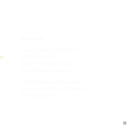
Контакты
Тел.: 8 (916) 265-32-87 / 8
ее
(49646) 47-154
Факс: 8 (49646) 47-404
E-mail: galactic@krez.ru
140145 Россия, Московская
обл., г.Раменское, с.Речицы,
ул.Молодежная
×