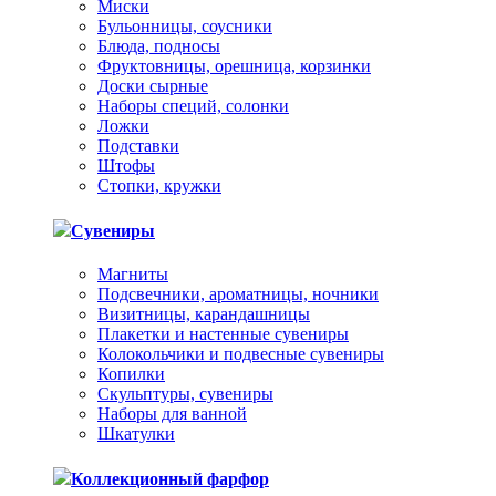
Миски
Бульонницы, соусники
Блюда, подносы
Фруктовницы, орешница, корзинки
Доски сырные
Наборы специй, солонки
Ложки
Подставки
Штофы
Стопки, кружки
Сувениры
Магниты
Подсвечники, ароматницы, ночники
Визитницы, карандашницы
Плакетки и настенные сувениры
Колокольчики и подвесные сувениры
Копилки
Скульптуры, сувениры
Наборы для ванной
Шкатулки
Коллекционный фарфор