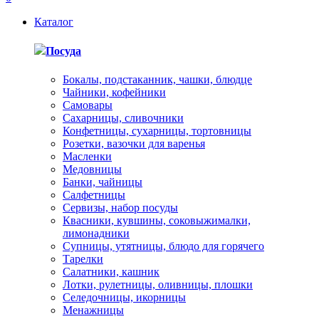
Каталог
Посуда
Бокалы, подстаканник, чашки, блюдце
Чайники, кофейники
Самовары
Сахарницы, сливочники
Конфетницы, сухарницы, тортовницы
Розетки, вазочки для варенья
Масленки
Медовницы
Банки, чайницы
Салфетницы
Сервизы, набор посуды
Квасники, кувшины, соковыжималки,
лимонадники
Супницы, утятницы, блюдо для горячего
Тарелки
Салатники, кашник
Лотки, рулетницы, оливницы, плошки
Селедочницы, икорницы
Менажницы