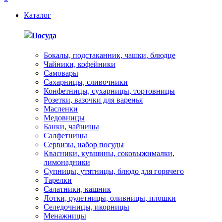
Каталог
Посуда
Бокалы, подстаканник, чашки, блюдце
Чайники, кофейники
Самовары
Сахарницы, сливочники
Конфетницы, сухарницы, тортовницы
Розетки, вазочки для варенья
Масленки
Медовницы
Банки, чайницы
Салфетницы
Сервизы, набор посуды
Квасники, кувшины, соковыжималки,
лимонадники
Супницы, утятницы, блюдо для горячего
Тарелки
Салатники, кашник
Лотки, рулетницы, оливницы, плошки
Селедочницы, икорницы
Менажницы