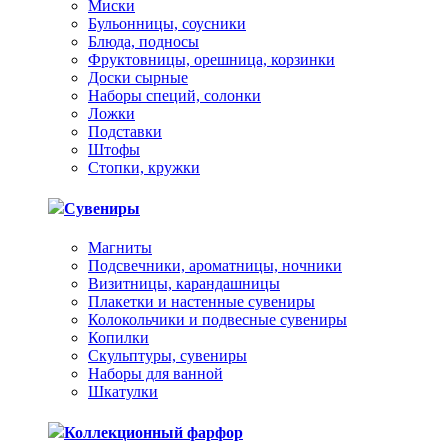
Миски
Бульонницы, соусники
Блюда, подносы
Фруктовницы, орешница, корзинки
Доски сырные
Наборы специй, солонки
Ложки
Подставки
Штофы
Стопки, кружки
Сувениры
Магниты
Подсвечники, ароматницы, ночники
Визитницы, карандашницы
Плакетки и настенные сувениры
Колокольчики и подвесные сувениры
Копилки
Скульптуры, сувениры
Наборы для ванной
Шкатулки
Коллекционный фарфор