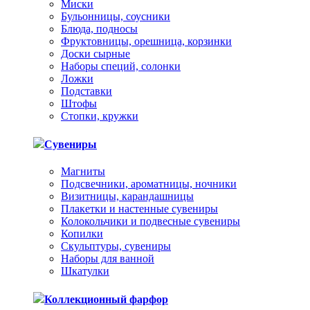
Миски
Бульонницы, соусники
Блюда, подносы
Фруктовницы, орешница, корзинки
Доски сырные
Наборы специй, солонки
Ложки
Подставки
Штофы
Стопки, кружки
Сувениры
Магниты
Подсвечники, ароматницы, ночники
Визитницы, карандашницы
Плакетки и настенные сувениры
Колокольчики и подвесные сувениры
Копилки
Скульптуры, сувениры
Наборы для ванной
Шкатулки
Коллекционный фарфор