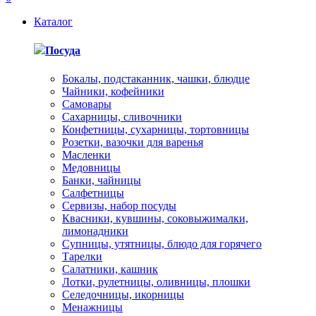
Каталог
Посуда
Бокалы, подстаканник, чашки, блюдце
Чайники, кофейники
Самовары
Сахарницы, сливочники
Конфетницы, сухарницы, тортовницы
Розетки, вазочки для варенья
Масленки
Медовницы
Банки, чайницы
Салфетницы
Сервизы, набор посуды
Квасники, кувшины, соковыжималки,
лимонадники
Супницы, утятницы, блюдо для горячего
Тарелки
Салатники, кашник
Лотки, рулетницы, оливницы, плошки
Селедочницы, икорницы
Менажницы