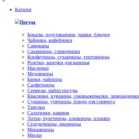
Каталог
Посуда
Бокалы, подстаканник, чашки, блюдце
Чайники, кофейники
Самовары
Сахарницы, сливочники
Конфетницы, сухарницы, тортовницы
Розетки, вазочки для варенья
Масленки
Медовницы
Банки, чайницы
Салфетницы
Сервизы, набор посуды
Квасники, кувшины, соковыжималки, лимонадник
Супницы, утятницы, блюдо для горячего
Тарелки
Салатники, кашник
Лотки, рулетницы, оливницы, плошки
Селедочницы, икорницы
Менажницы
Миски