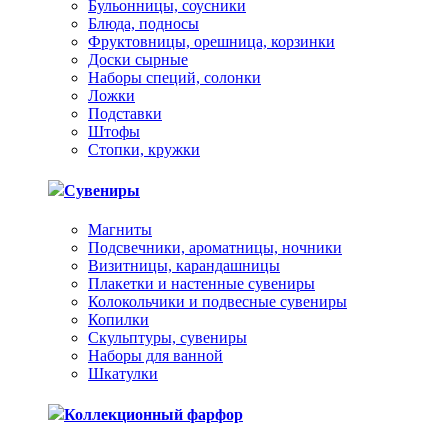
Бульонницы, соусники
Блюда, подносы
Фруктовницы, орешница, корзинки
Доски сырные
Наборы специй, солонки
Ложки
Подставки
Штофы
Стопки, кружки
Сувениры
Магниты
Подсвечники, ароматницы, ночники
Визитницы, карандашницы
Плакетки и настенные сувениры
Колокольчики и подвесные сувениры
Копилки
Скульптуры, сувениры
Наборы для ванной
Шкатулки
Коллекционный фарфор