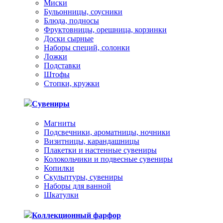
Миски
Бульонницы, соусники
Блюда, подносы
Фруктовницы, орешница, корзинки
Доски сырные
Наборы специй, солонки
Ложки
Подставки
Штофы
Стопки, кружки
Сувениры
Магниты
Подсвечники, ароматницы, ночники
Визитницы, карандашницы
Плакетки и настенные сувениры
Колокольчики и подвесные сувениры
Копилки
Скульптуры, сувениры
Наборы для ванной
Шкатулки
Коллекционный фарфор