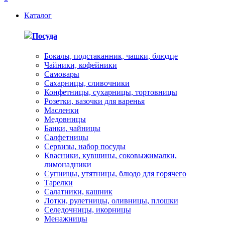
Каталог
Посуда
Бокалы, подстаканник, чашки, блюдце
Чайники, кофейники
Самовары
Сахарницы, сливочники
Конфетницы, сухарницы, тортовницы
Розетки, вазочки для варенья
Масленки
Медовницы
Банки, чайницы
Салфетницы
Сервизы, набор посуды
Квасники, кувшины, соковыжималки,
лимонадники
Супницы, утятницы, блюдо для горячего
Тарелки
Салатники, кашник
Лотки, рулетницы, оливницы, плошки
Селедочницы, икорницы
Менажницы