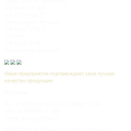
Склад готовой продукции
8 (49646) 47-404
8 (916) 265-32-87
Понедельник - пятница:
с 9-00 до 17-00 ч.
Суббота:
с 9-00 до 16-00 ч.
Воскресенье: выходной
Наше предприятие подтверждает свое лучшее
качество продукции
Контакты
Тел.: 8 (916) 265-32-87 / 8 (49646) 47-154
Факс: 8 (49646) 47-404
E-mail: galactic@krez.ru
140145 Россия, Московская обл., г.Раменское,