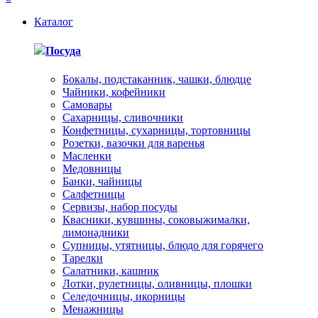
Каталог
Посуда
Бокалы, подстаканник, чашки, блюдце
Чайники, кофейники
Самовары
Сахарницы, сливочники
Конфетницы, сухарницы, тортовницы
Розетки, вазочки для варенья
Масленки
Медовницы
Банки, чайницы
Салфетницы
Сервизы, набор посуды
Квасники, кувшины, соковыжималки,
лимонадники
Супницы, утятницы, блюдо для горячего
Тарелки
Салатники, кашник
Лотки, рулетницы, оливницы, плошки
Селедочницы, икорницы
Менажницы