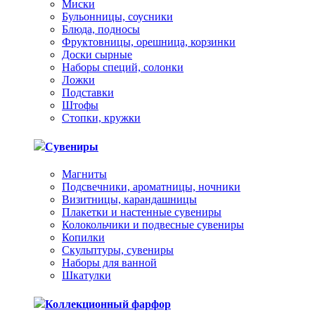
Миски
Бульонницы, соусники
Блюда, подносы
Фруктовницы, орешница, корзинки
Доски сырные
Наборы специй, солонки
Ложки
Подставки
Штофы
Стопки, кружки
Сувениры
Магниты
Подсвечники, ароматницы, ночники
Визитницы, карандашницы
Плакетки и настенные сувениры
Колокольчики и подвесные сувениры
Копилки
Скульптуры, сувениры
Наборы для ванной
Шкатулки
Коллекционный фарфор