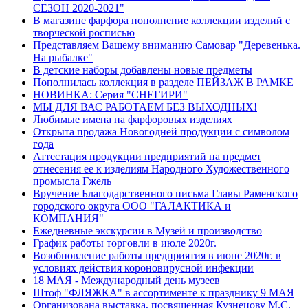
СЕЗОН 2020-2021"
В магазине фарфора пополнение коллекции изделий с
творческой росписью
Представляем Вашему вниманию Самовар "Деревенька.
На рыбалке"
В детские наборы добавлены новые предметы
Пополнилась коллекция в разделе ПЕЙЗАЖ В РАМКЕ
НОВИНКА: Серия "СНЕГИРИ"
МЫ ДЛЯ ВАС РАБОТАЕМ БЕЗ ВЫХОДНЫХ!
Любимые имена на фарфоровых изделиях
Открыта продажа Новогодней продукции с символом
года
Аттестация продукции предприятий на предмет
отнесения ее к изделиям Народного Художественного
промысла Гжель
Вручение Благодарственного письма Главы Раменского
городского округа ООО "ГАЛАКТИКА и
КОМПАНИЯ"
Ежедневные экскурсии в Музей и производство
График работы торговли в июле 2020г.
Возобновление работы предприятия в июне 2020г. в
условиях действия короновирусной инфекции
18 МАЯ - Международный день музеев
Штоф "ФЛЯЖКА" в ассортименте к празднику 9 МАЯ
Организована выставка, посвященная Кузнецову М.С.