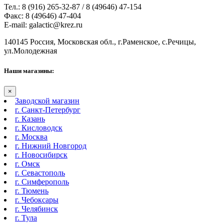
Тел.: 8 (916) 265-32-87 / 8 (49646) 47-154
Факс: 8 (49646) 47-404
E-mail: galactic@krez.ru
140145 Россия, Московская обл., г.Раменское, с.Речицы,
ул.Молодежная
Наши магазины:
×
Заводской магазин
г. Санкт-Петербург
г. Казань
г. Кисловодск
г. Москва
г. Нижний Новгород
г. Новосибирск
г. Омск
г. Севастополь
г. Симферополь
г. Тюмень
г. Чебоксары
г. Челябинск
г. Тула