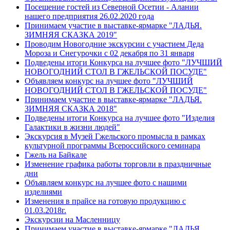
Посещение гостей из Северной Осетии - Алании
нашего предприятия 26.02.2020 года
Принимаем участие в выставке-ярмарке "ЛАДЬЯ.
ЗИМНЯЯ СКАЗКА 2019"
Проводим Новогодние экскурсии с участием Деда
Мороза и Снегурочки с 02 декабря по 31 января
Подведены итоги Конкурса на лучшее фото "ЛУЧШИЙ
НОВОГОДНИЙ СТОЛ В ГЖЕЛЬСКОЙ ПОСУДЕ"
Объявляем конкурс на лучшее фото "ЛУЧШИЙ
НОВОГОДНИЙ СТОЛ В ГЖЕЛЬСКОЙ ПОСУДЕ"
Принимаем участие в выставке-ярмарке "ЛАДЬЯ.
ЗИМНЯЯ СКАЗКА 2018"
Подведены итоги Конкурса на лучшее фото "Изделия
Галактики в жизни людей"
Экскурсия в Музей Гжельского промысла в рамках
культурной программы Всероссийского семинара
Гжель на Байкале
Изменение графика работы торговли в праздничные
дни
Объявляем конкурс на лучшее фото с нашими
изделиями
Изменения в прайсе на готовую продукцию с
01.03.2018г.
Экскурсии на Масленницу
Принимаем участие в выставке-ярмарке "ЛАДЬЯ.