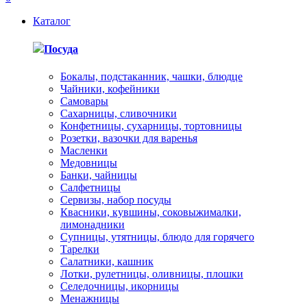
Каталог
Посуда
Бокалы, подстаканник, чашки, блюдце
Чайники, кофейники
Самовары
Сахарницы, сливочники
Конфетницы, сухарницы, тортовницы
Розетки, вазочки для варенья
Масленки
Медовницы
Банки, чайницы
Салфетницы
Сервизы, набор посуды
Квасники, кувшины, соковыжималки,
лимонадники
Супницы, утятницы, блюдо для горячего
Тарелки
Салатники, кашник
Лотки, рулетницы, оливницы, плошки
Селедочницы, икорницы
Менажницы