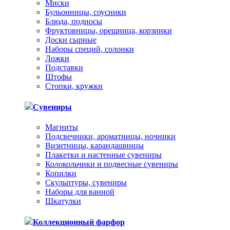
Миски
Бульонницы, соусники
Блюда, подносы
Фруктовницы, орешница, корзинки
Доски сырные
Наборы специй, солонки
Ложки
Подставки
Штофы
Стопки, кружки
Сувениры
Магниты
Подсвечники, ароматницы, ночники
Визитницы, карандашницы
Плакетки и настенные сувениры
Колокольчики и подвесные сувениры
Копилки
Скульптуры, сувениры
Наборы для ванной
Шкатулки
Коллекционный фарфор