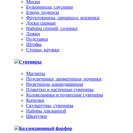
Миски
Бульонницы, соусники
Блюда, подносы
Фруктовницы, орешница, корзинки
Доски сырные
Наборы специй, солонки
Ложки
Подставки
Штофы
Стопки, кружки
Сувениры
Магниты
Подсвечники, ароматницы, ночники
Визитницы, карандашницы
Плакетки и настенные сувениры
Колокольчики и подвесные сувениры
Копилки
Скульптуры, сувениры
Наборы для ванной
Шкатулки
Коллекционный фарфор