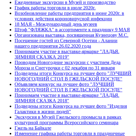
Ежедневные экскурсии в Музей и производство
График работы торговли в июле 2020г.
Возобновление работы предприятия в июне 2020г. в
условиях действия короновирусной инфекции
18 МАЯ - Международный день музеев
Штоф "ФЛЯЖКА" в ассортименте к празднику 9 МАЯ
Организована выставка, посвященная Кузнецову М.С.
Посещение гостей из Северной Осетии - Алании
нашего предприятия 26.02.2020 года
Принимаем участие в выставке-ярмарке "ЛАДЬЯ.
ЗИМНЯЯ СКАЗКА 2019"
Проводим Новогодние экскурсии с участием Деда
Мороза и Снегурочки с 02 декабря по 31 января
Подведены итоги Конкурса на лучшее фото "ЛУЧШИЙ
НОВОГОДНИЙ СТОЛ В ГЖЕЛЬСКОЙ ПОСУДЕ"
Объявляем конкурс на лучшее фото "ЛУЧШИЙ
НОВОГОДНИЙ СТОЛ В ГЖЕЛЬСКОЙ ПОСУДЕ"
Принимаем участие в выставке-ярмарке "ЛАДЬЯ.
ЗИМНЯЯ СКАЗКА 2018"
Подведены итоги Конкурса на лучшее фото "Изделия
Галактики в жизни людей"
Экскурсия в Музей Гжельского промысла в рамках
культурной программы Всероссийского семинара
Гжель на Байкале
Изменение графика работы торговли в праздничные