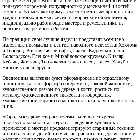
стране. Ежегодно Выставка признается социально значимой и
пользуется огромной популярностью у москвичей и гостей
столицы. В выставке примут участие не только организации
традиционных промыслов, но и творческие объединения,
индивидуально работающие мастера и ремесленники из
большинства регионов России.
По традиции свои лучшие изделия представят всемирно
известные промыслы и центры народного искусства: Хохлома
и Городец, Ростовская финифть, Гжель, Кадомский вениз,
Вологодское, Елецкое и Михайловское кружево, Кизляр,
Кубачи, Жостово, Торжокские золотошвеи, Палех, Холуй и
многие-многие другие.
Экспозиция выставки будет сформирована по отраслевому
принципу: салоны фарфора и керамики, лаковой живописи,
художественной резьбы по дереву и кости, росписи по
металлу, художественного ткачества и ковроделия,
художественной обработки металла и кожи, хрусталя и стекла
и т.д.
«Город мастеров» откроет гостям выставки секреты
профессионального мастерства – ведущие художники
промыслов и мастера продемонстрируют старинные техники
изготовления изделий промыслов: роспись по дереву, ткани и
металлу, гончарство, резьба по кости, камню и дереву, лепка