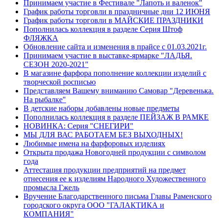
Принимаем участие в Фестивале "Лапоть и валенок"
График работы торговли в праздничные дни 12 ИЮНЯ
График работы торговли в МАЙСКИЕ ПРАЗДНИКИ
Пополнилась коллекция в разделе Серия Штоф
ФЛЯЖКА
Обновление сайта и изменения в прайсе с 01.03.2021г.
Принимаем участие в выставке-ярмарке "ЛАДЬЯ.
СЕЗОН 2020-2021"
В магазине фарфора пополнение коллекции изделий с
творческой росписью
Представляем Вашему вниманию Самовар "Деревенька.
На рыбалке"
В детские наборы добавлены новые предметы
Пополнилась коллекция в разделе ПЕЙЗАЖ В РАМКЕ
НОВИНКА: Серия "СНЕГИРИ"
МЫ ДЛЯ ВАС РАБОТАЕМ БЕЗ ВЫХОДНЫХ!
Любимые имена на фарфоровых изделиях
Открыта продажа Новогодней продукции с символом
года
Аттестация продукции предприятий на предмет
отнесения ее к изделиям Народного Художественного
промысла Гжель
Вручение Благодарственного письма Главы Раменского
городского округа ООО "ГАЛАКТИКА и
КОМПАНИЯ"