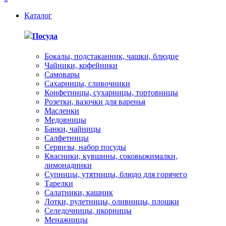
Каталог
Посуда
Бокалы, подстаканник, чашки, блюдце
Чайники, кофейники
Самовары
Сахарницы, сливочники
Конфетницы, сухарницы, тортовницы
Розетки, вазочки для варенья
Масленки
Медовницы
Банки, чайницы
Салфетницы
Сервизы, набор посуды
Квасники, кувшины, соковыжималки,
лимонадники
Супницы, утятницы, блюдо для горячего
Тарелки
Салатники, кашник
Лотки, рулетницы, оливницы, плошки
Селедочницы, икорницы
Менажницы